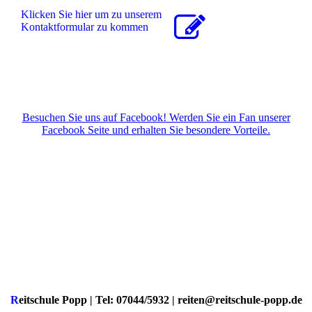
Klicken Sie hier um zu unserem
Kon­takt­for­mu­lar zu kommen
Besuchen Sie uns auf Facebook! Werden Sie ein Fan unserer
Facebook Seite und erhalten Sie besondere Vorteile.
R
eitschule Popp | Tel: 07044/5932 | reiten@reitschule-popp.de